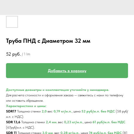
Труба ПНД с Диаметром 32 мм
52
руб.
/
1 lm
Добавить в корзину
Доступные диаметры и комплектация уточняйте у менеджера.
Для расчета стоимости и оформления заказа — свяжитесь с нами по телефону
или оставить обращение.
Характеристики и цены:
SDR17
Толщина стенки
2,0
вес
0,19 кг/м.п.
, цена
52 руб/м.п. без НДС
(58 руб/
м.п. с НДС).
SDR 13,6
Толщина стенки
2,4 мм
,
вес
0,23 кг/м.п.
, цена
61 руб/м.п. без НДС
(67руб/м.п. с НДС).
SDR 11
Толщина стенки
3,0 мм
,
вес
0,28 кг/м.п.
, цена
74 руб/м.п. без НДС
(81