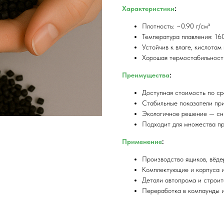
Характеристики
:
Плотность: ~0.90 г/см³
Температура плавления: 16
Устойчив к влаге, кислотам
Хорошая термостабильност
Преимущества
:
Доступная стоимость по с
Стабильные показатели пр
Экологичное решение — сн
Подходит для множества п
Применение
:
Производство ящиков, вёде
Комплектующие и корпуса 
Детали автопрома и строит
Переработка в компаунды и