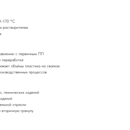
0–170 °C
 и растворителям
ь
равнению с первичным ПП
и переработке
ижает объёмы пластика на свалках
роизводственных процессов
р, технических изделий
изделий
ельной отрасли
 вторичную гранулу